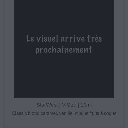
StarWest | V-Star | 10ml
Classic blond caramel, vanille, miel et fruits à coque