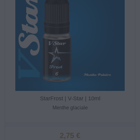
StarFrost | V-Star | 10ml
Menthe glaciale
Prix
2,75 €