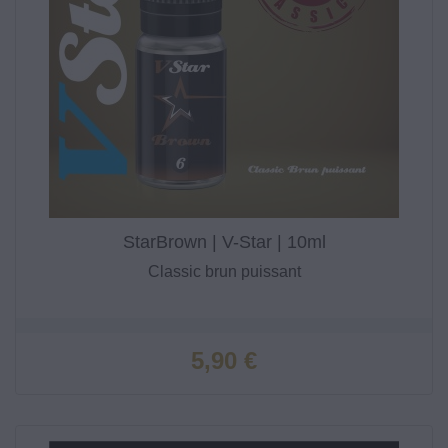
StarBrown | V-Star | 10ml
Classic brun puissant
Prix
5,90 €