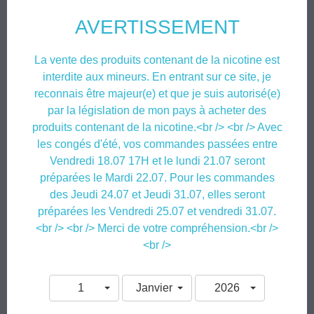
Il suffit de verser les booster dans le flacon de base pour obtenir 200ml de
AVERTISSEMENT
base nicotinée. Une fois mélangé, il reste de la place libre pour ajouter
directement votre arôme préféré !
La vente des produits contenant de la nicotine est
Quatre taux disponibles
interdite aux mineurs. En entrant sur ce site, je
La composition du pack change en fonction du taux de nicotine choisi :
reconnais être majeur(e) et que je suis autorisé(e)
par la législation de mon pays à acheter des
- Pack 3mg : 1 flacon de base 30/70 170ml avec 3 flacons 10ml
produits contenant de la nicotine.<br /> <br /> Avec
EasyBoost 20mg 50/50
les congés d'été, vos commandes passées entre
- Pack 6mg : 1 flacon de base 30/70 140ml avec 6 flacons 10ml
Vendredi 18.07 17H et le lundi 21.07 seront
EasyBoost 20mg 50/50
préparées le Mardi 22.07. Pour les commandes
- Pack 9mg : 1 flacon de base 30/70 110ml avec 9 flacons 10ml
des Jeudi 24.07 et Jeudi 31.07, elles seront
EasyBoost 20mg 50/50
préparées les Vendredi 25.07 et vendredi 31.07.
- Pack 12mg : 1 flacon de base 30/70 80ml avec 12 flacons 10ml
<br /> <br /> Merci de votre compréhension.<br />
EasyBoost 20mg 50/50
<br />
Recharges d'eliquide étiquetées selon les dispositions de l'article 48 du
règlement n°1272/2008
1
Janvier
2026
Attention : respecter les précautions d'emploi