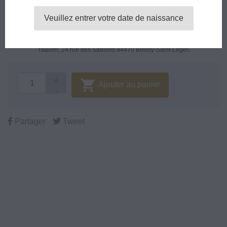
De 2,5 à 16,6 mg/ml : H302. Nocif en cas d'ingestion (catégorie 4)
Veuillez entrer votre date de naissance
est créé par Starvap et produit en France par
Yaalom, 24 rue des Sablons 94470 Boissy-Saint-Leger
.

Ajouter au panier
Partager
Tweet
Chez vous en 24/48h
10% de remise fidélité