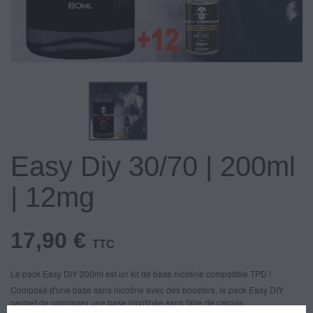
Easy Diy 30/70 | 200ml
| 12mg
17,90 €
TTC
Le pack Easy DIY 200ml est un kit de base nicotine compatible TPD !
Composé d'une base sans nicotine avec des boosters, le pack Easy DIY
permet de composer une base nicotinée sans faire de calculs.