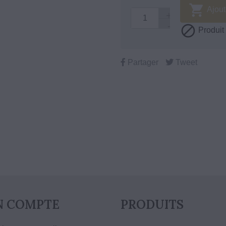

Ajout

Produit 
Partager
Tweet
Chez vous en 24/48h
10% de remise fidélité
 COMPTE
PRODUITS