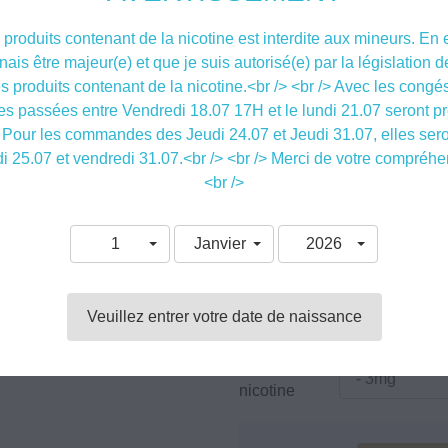
De 2,5 à 16,6 mg/ml 
produits contenant de la nicotine est interdite aux mineurs. En 
nnais être majeur(e) et que je suis autorisé(e) par la législation
Dans cette catégorie, Nous vous propos
s produits contenant de la nicotine.<br /> <br /> Avec les congés
d'utilisation ( ou DDM, pour Date de Dur
 passées entre Vendredi 18.07 17H et le lundi 21.07 seront pr
sûr, tous ces liquides et concentrés s
 Pour les commandes des Jeudi 24.07 et Jeudi 31.07, elles ser
DDM n'est p
i 25.07 et vendredi 31.07.<br /> <br /> Merci de votre compréhe
<br />
Si le législateur a souhaité leur a
conserveront 100% de leurs qualités 
savent bien qu'un liquide qui a lo
1
Janvier
2026
N'hésitez pas... Profitez de ces li
concurrence et faites un geste éco-res
Veuillez entrer votre date de naissance
Taux de
nicotine