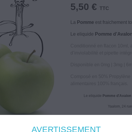
5,50 €
TTC
La
Pomme
est fraichement to
Le eliquide
Pomme d'Avalo
Conditionné en flacon 10ml, a
d’inviolabilité et pipette intég
Disponible en 0mg | 3mg | 6
Composé en 50% Propylène G
alimentaires 100% français.
Le eliquide
Pomme d'Avalon -
Yaalom, 24 rue
Recharges d'eliquide étiquetées selon 
AVERTISSEMENT
Attention 