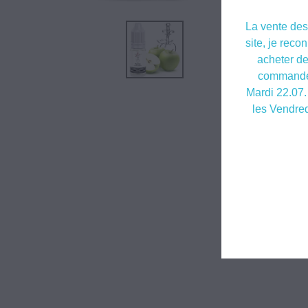
La vente des 
site, je reco
acheter de
commandes
Mardi 22.07.
les Vendred