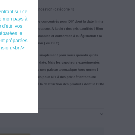
: H302. Nocif en cas d'ingestion (catégorie 4)
entrant sur ce
 de mon pays à
ons des eliquides et des concentrés pour DIY dont la date limite
 d'été, vos
abilité Minimale) est dépassée. A la clé : des prix sacrifiés ! Bien
éparées le
ont parfaitement consommables et conformes à la législation : la
ont préparées
as une date de péremption ( ou DLC).
nsion.<br />
pposer une DDM, c'est tout simplement pour vous garantir qu'ils
gustatives jusqu'à cette date. Mais les vapoteurs expérimentés
ngtemps steepé développe une palette aromatique hors norme !
quides et de ces concentrés pour DIY à des prix défiants toute
ponsable en mettant fin à la destruction des produits dont la DDM
est dépassée !