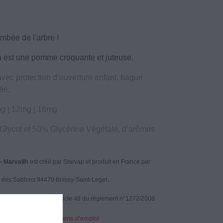
mbée de l'arbre !
n
est une pomme croquante et juteuse.
vec protection d’ouverture enfant, bague
rée.
mg | 12mg | 16mg
lycol et 50% Glycérine Végétale, d’arômes
 Marvailh
est créé par Starvap et produit en France par
 des Sablons 94470 Boissy-Saint-Leger
.
les dispositions de l'article 48 du règlement n°1272/2008
: respecter les précautions d'emploi