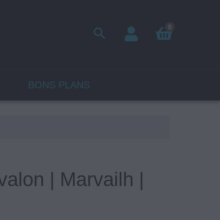
0

BONS PLANS
lon | Marvailh |