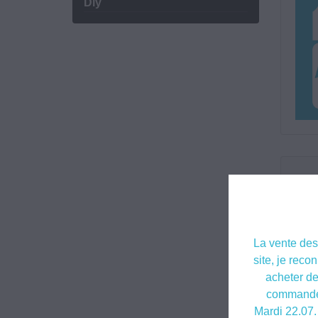
Diy
Il y a
La vente des 
site, je reco
acheter de
commandes
Mardi 22.07.