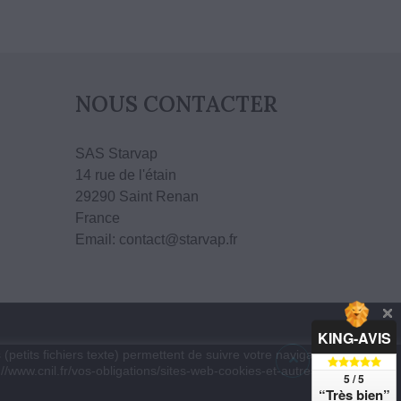
NOUS CONTACTER
SAS Starvap
14 rue de l'étain
29290 Saint Renan
France
Email: contact@starvap.fr
KING-AVIS
(petits fichiers texte) permettent de suivre votre navigation, actualiser
://www.cnil.fr/vos-obligations/sites-web-cookies-et-autres-traceurs/que-
5 / 5
“Très bien”