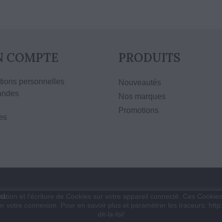
 COMPTE
PRODUITS
tions personnelles
Nouveautés
ndes
Nos marques
Promotions
es
d.
sation et l'écriture de Cookies sur votre appareil connecté. Ces Cookies 
ser votre connexion. Pour en savoir plus et paramétrer les traceurs: http
dit-la-loi/