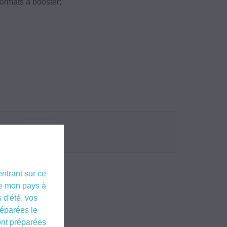
formats à booster;

 :
entrant sur ce
 de mon pays à
 d'été, vos
éparées le
ont préparées