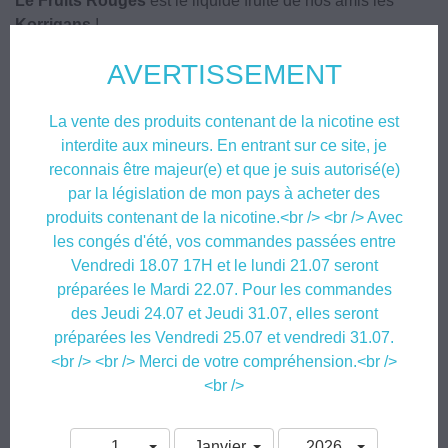
Le Fruits Rouges
est le liquide fruité de nos amis les
Korrigans
!
Le Eliquide
Fruits Rouges des Korrigans
est un cocktail
AVERTISSEMENT
explosif de saveurs dans lequel vous retrouverez entre
autres,
fraises des bois, mûres, cassis, et framboises
...
La vente des produits contenant de la nicotine est
interdite aux mineurs. En entrant sur ce site, je
Conditionné en flacon 10ml, avec protection d’ouverture
reconnais être majeur(e) et que je suis autorisé(e)
enfant, bague d’inviolabilité et pipette intégrée.
par la législation de mon pays à acheter des
Disponible en 0mg | 3mg | 6mg | 12mg | 16mg
produits contenant de la nicotine.<br /> <br /> Avec
les congés d'été, vos commandes passées entre
Composé en 50% Propylène Glycol et 50% Glycérine
Vendredi 18.07 17H et le lundi 21.07 seront
Végétale, d’arômes alimentaires 100% français.
préparées le Mardi 22.07. Pour les commandes
des Jeudi 24.07 et Jeudi 31.07, elles seront
Le eliquide
Fruits Rouges des Korrigans
est créé par Starvap et produit en
préparées les Vendredi 25.07 et vendredi 31.07.
France par
<br /> <br /> Merci de votre compréhension.<br />
Yaalom, 24 rue des Sablons 94470 Boissy-Saint-Leger
.
<br />
Recharges d'eliquide étiquetées selon les dispositions de l'article 48 du
règlement n°1272/2008
1
Janvier
2026