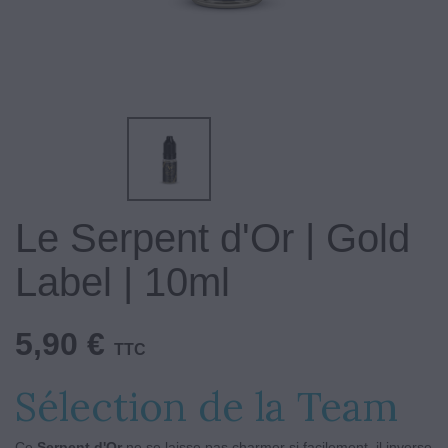
Le Serpent d'Or | Gold
Label | 10ml
5,90 €
TTC
Sélection de la Team
Ce
Serpent d'Or
ne se laisse pas charmer si facilement, il inverse