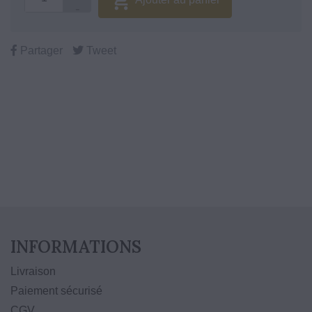

Partager
Tweet
Chez vous en 24/48h
10% de remise fidélité
INFORMATIONS
Livraison
Paiement sécurisé
CGV