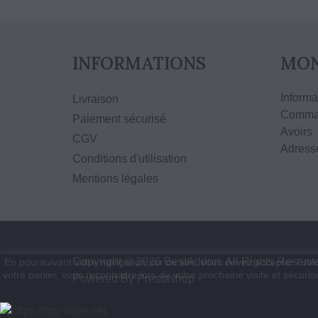
INFORMATIONS
MON
Informa
Livraison
Comma
Paiement sécurisé
Avoirs
CGV
Adress
Conditions d'utilisation
Mentions légales
Copyright © 2026 BestAddon. All Rights Reserve
En poursuivant votre navigation sur ce site, vous devez accepter l’utili
votre panier, vous reconnaitre lors de votre prochaine visite et sécuri
Powered By Prestashop