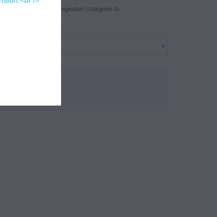
nsion.<br />
: H302. Nocif en cas d'ingestion (catégorie 4)
outer au panier