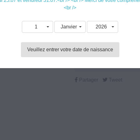
i 25.07 et vendredi 31.07.<br /> <br /> Merci de votre compréhe
De 2,5 à 16,6 mg/ml 
<br />
Taux de
1
Janvier
2026
nicotine
Veuillez entrer votre date de naissance

Aj
Partager
Tweet
Chez vous en 24/48h
10% de remise fidélité