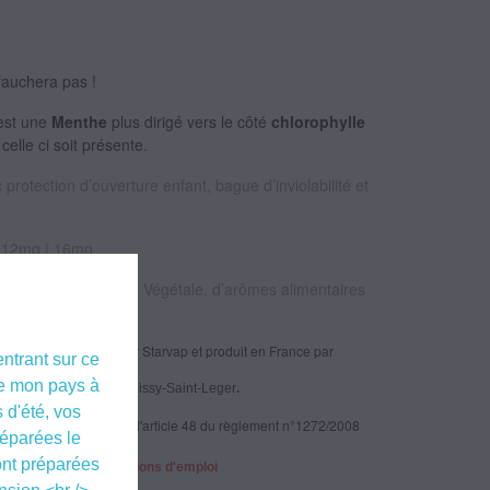
fauchera pas !
st une
Menthe
plus dirigé vers le côté
chlorophylle
elle ci soit présente.
protection d’ouverture enfant, bague d’inviolabilité et
| 12mg | 16mg
l et 50% Glycérine Végétale, d’arômes alimentaires
 - Marvailh
est créé par Starvap et produit en France par
entrant sur ce
 de mon pays à
 des Sablons 94470 Boissy-Saint-Leger
.
 d'été, vos
lon les dispositions de l'article 48 du règlement n°1272/2008
éparées le
ont préparées
: respecter les précautions d'emploi