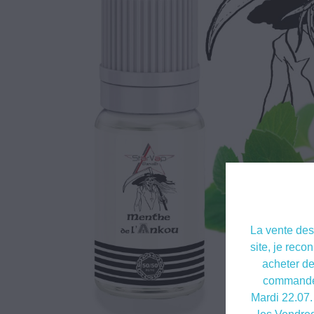
La vente des 
site, je reco
acheter de
commandes
Mardi 22.07.