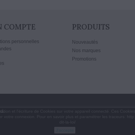
 COMPTE
PRODUITS
tions personnelles
Nouveautés
ndes
Nos marques
Promotions
es
d.
sation et l'écriture de Cookies sur votre appareil connecté. Ces Cookies 
ser votre connexion. Pour en savoir plus et paramétrer les traceurs: http
dit-la-loi/
J'accepte