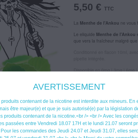
5,50 €
TTC
La
Menthe de l'Ankou
ne vous 
Le eliquide
Menthe de l'Ankou
e
que vers la fraîcheur malgré que c
Conditionné en flacon 10ml, avec 
pipette intégrée.
Disponible en 0mg | 3mg | 6mg 
Composé en 50% Propylène Glyco
AVERTISSEMENT
100% français.
Le eliquide
Menthe de l'Ankou
produits contenant de la nicotine est interdite aux mineurs. En 
nnais être majeur(e) et que je suis autorisé(e) par la législation
Yaalom, 24 rue
s produits contenant de la nicotine.<br /> <br /> Avec les congés
Recharges d'eliquide étiquetées se
 passées entre Vendredi 18.07 17H et le lundi 21.07 seront pr
 Pour les commandes des Jeudi 24.07 et Jeudi 31.07, elles ser
Attention 