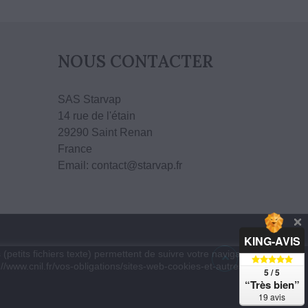
NOUS CONTACTER
SAS Starvap
14 rue de l'étain
29290 Saint Renan
France
Email: contact@starvap.fr
KING-AVIS
(petits fichiers texte) permettent de suivre votre navigation, actualiser
://www.cnil.fr/vos-obligations/sites-web-cookies-et-autres-traceurs/que-
5 / 5
“Très bien”
19 avis