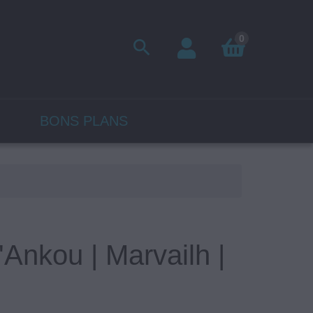
0

BONS PLANS
'Ankou | Marvailh |