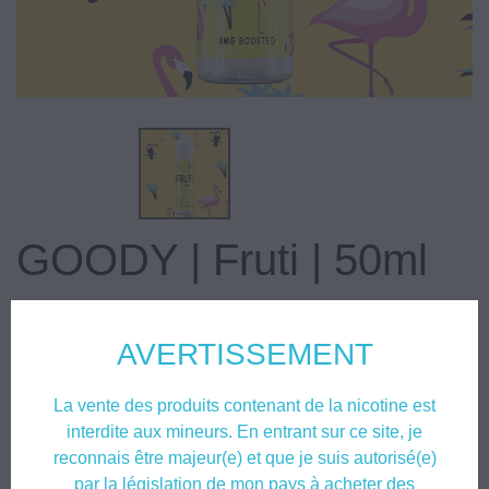
GOODY | Fruti | 50ml
19,90 €
TTC
AVERTISSEMENT
Le
Goody
est un eliquide fruité de notre gamme
Fruti
!
La vente des produits contenant de la nicotine est
Le eliquide
Goody
est un mix
Cactus
,
citron
et
fraise,
un
interdite aux mineurs. En entrant sur ce site, je
allday garantie
reconnais être majeur(e) et que je suis autorisé(e)
Conditionné en flacon chubby 50ml, avec protection
par la législation de mon pays à acheter des