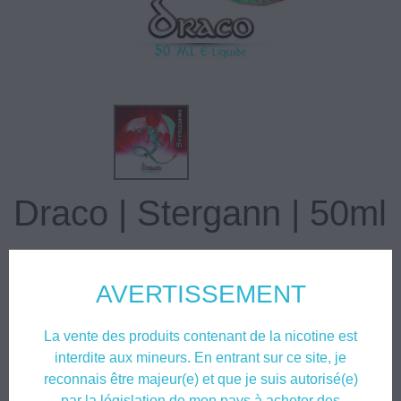
Draco | Stergann | 50ml
17,50 €
TTC
AVERTISSEMENT
Top ventes fruités
La vente des produits contenant de la nicotine est
interdite aux mineurs. En entrant sur ce site, je
Le
Draco
est devenu en peu de temps un des best seller de la gamme
Stergann
!
reconnais être majeur(e) et que je suis autorisé(e)
par la législation de mon pays à acheter des