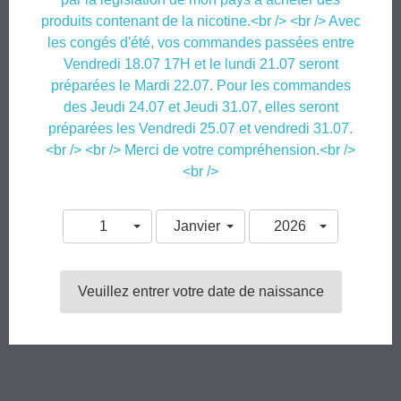
Le eliquide
Draco
est un mélange de
fruits rouges, raisin, framboise
et sa
produits contenant de la nicotine.<br /> <br /> Avec
touche de
cactus
qui ne laissera pas vos papilles indifférentes.
les congés d'été, vos commandes passées entre
Conditionné en flacon "chubby" 50ml, avec protection d’ouverture enfant,
Vendredi 18.07 17H et le lundi 21.07 seront
bague d’inviolabilité et pipette intégrée.
préparées le Mardi 22.07. Pour les commandes
Eliquide à booster en 3 ou 6mg (EasyBoost vendus séparément).
des Jeudi 24.07 et Jeudi 31.07, elles seront
préparées les Vendredi 25.07 et vendredi 31.07.
Composé en 50% Propylène Glycol et 50% Glycérine Végétale, d’arômes
alimentaires 100% français.
<br /> <br /> Merci de votre compréhension.<br />
<br />
Le eliquide
Draco - Stergann
est créé par Starvap et produit en France par
Liquideo, 85 rue de la folie mericourt 75011 Paris
.
1
Janvier
2026

Ajouter au panier
Veuillez entrer votre date de naissance
Partager
Tweet
Chez vous en 24/48h