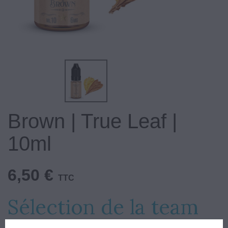
Brown | True Leaf |
10ml
6,50 €
TTC
Sélection de la team
Un macérat de tabac exceptionnel, vos papilles n'en reviendront