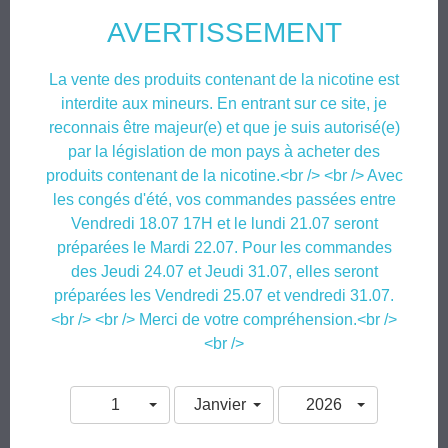
pas !
AVERTISSEMENT
Le eliquide
Brown
est issu d'un procédé d'extraction innovant
directement à partir de véritables feuilles de tabac avec 50% de
La vente des produits contenant de la nicotine est
Burley et 50% de Virginia (garantie sans arômes de synthèse)!
interdite aux mineurs. En entrant sur ce site, je
reconnais être majeur(e) et que je suis autorisé(e)
Conditionné en flacon 10ml, avec protection d’ouverture enfant,
par la législation de mon pays à acheter des
bague d’inviolabilité et pipette intégrée.
produits contenant de la nicotine.<br /> <br /> Avec
Disponible en 0mg | 3mg | 6mg | 12mg | 16mg
les congés d'été, vos commandes passées entre
Vendredi 18.07 17H et le lundi 21.07 seront
Composé en 50% Propylène Glycol et 50% Glycérine Végétale,
préparées le Mardi 22.07. Pour les commandes
d’arômes alimentaires 100% français.
des Jeudi 24.07 et Jeudi 31.07, elles seront
est créé par Starvap et produit en France par
Le eliquide
Brown - True Leaf
préparées les Vendredi 25.07 et vendredi 31.07.
<br /> <br /> Merci de votre compréhension.<br />
Yaalom, 24 rue des Sablons 94470 Boissy-Saint-Leger
.
<br />
Recharges d'eliquide étiquetées selon les dispositions de l'article 48 du
règlement n°1272/2008
1
Janvier
2026
Attention : respecter les précautions d'emploi
De 2,5 à 16,6 mg/ml : H302. Nocif en cas d'ingestion (catégorie 4)