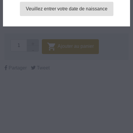
Veuillez entrer votre date de naissance
Taux de
nicotine

Ajouter au panier
Partager
Tweet
Chez vous en 24/48h
10% de remise fidélité