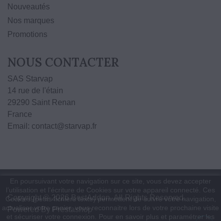
Nouveautés
Nos marques
Promotions
NOUS CONTACTER
SAS Starvap
14 rue de l'étain
29290 Saint Renan
France
Email: contact@starvap.fr
En poursuivant votre navigation sur ce site, vous devez accepter
l’utilisation et l'écriture de Cookies sur votre appareil connecté. Ces
Copyright © 2026 BestAddon. All Rights Reserved.
Cookies (petits fichiers texte) permettent de suivre votre navigation,
actualiser votre panier, vous reconnaitre lors de votre prochaine visite
Powered By Prestashop
et sécuriser votre connexion. Pour en savoir plus et paramétrer les